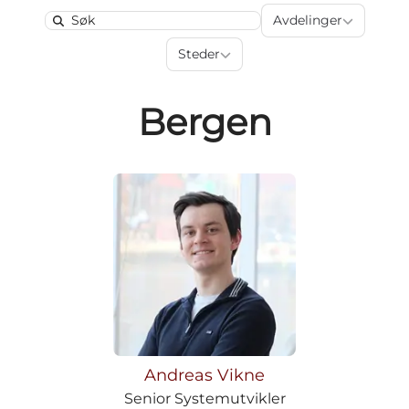
Avdelinger
Avdelinger
Search
Steder
Steder
Bergen
Andreas Vikne
Senior Systemutvikler