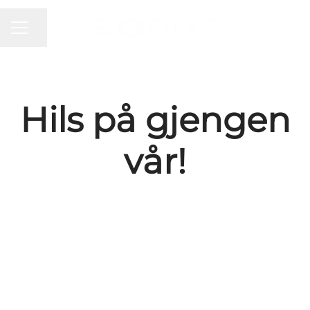
KARRIEREMENY
Del siden
Hils på gjengen
vår!